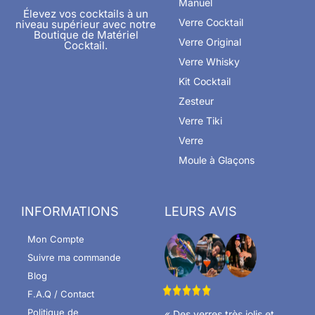
Manuel
Élevez vos cocktails à un
Verre Cocktail
niveau supérieur avec notre
Boutique de Matériel
Verre Original
Cocktail.
Verre Whisky
Kit Cocktail
Zesteur
Verre Tiki
Verre
Moule à Glaçons
INFORMATIONS
LEURS AVIS
Mon Compte
Suivre ma commande
Blog
F.A.Q / Contact
Politique de
« Des verres très jolis et