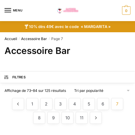
MENU
0
🍸 10% dès 49€ avec le code « MARGARITA »
Accueil
Accessoire Bar
Page 7
/
/
Accessoire Bar
FILTRES
Affichage de 73–84 sur 125 résultats
1
2
3
4
5
6
7
8
9
10
11