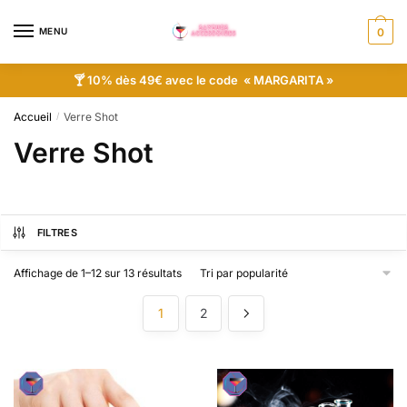
MENU
0
🍸 10% dès 49€ avec le code « MARGARITA »
Accueil
Verre Shot
/
Verre Shot
FILTRES
Affichage de 1–12 sur 13 résultats
1
2