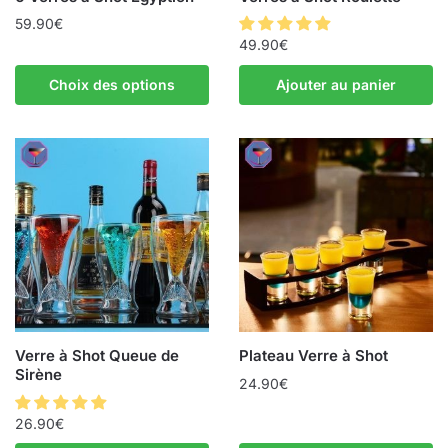
59.90
€
49.90
€
Choix des options
Ajouter au panier
Verre à Shot Queue de
Plateau Verre à Shot
Sirène
24.90
€
26.90
€