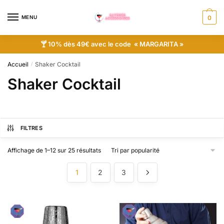
MENU
0
🍸 10% dès 49€ avec le code « MARGARITA »
Accueil
Shaker Cocktail
/
Shaker Cocktail
FILTRES
Affichage de 1–12 sur 25 résultats
1
2
3