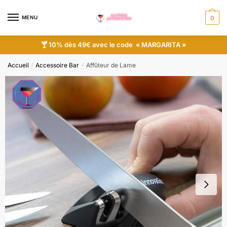
MENU
0
🍸 10% dès 49€ avec le code « MARGARITA »
Accueil
Accessoire Bar
Affûteur de Lame
/
/