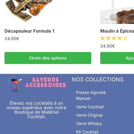
Décapsuleur Formule 1
Moulin à Épice
24.90
€
34.90
€
Choix des options
Ajo
NOS COLLECTIONS
Presse Agrume
Manuel
Élevez vos cocktails à un
Verre Cocktail
niveau supérieur avec notre
Boutique de Matériel
Verre Original
Cocktail.
Verre Whisky
Kit Cocktail