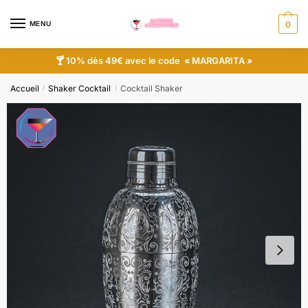
MENU
0
🍸 10% dès 49€ avec le code « MARGARITA »
Accueil
Shaker Cocktail
Cocktail Shaker
/
/