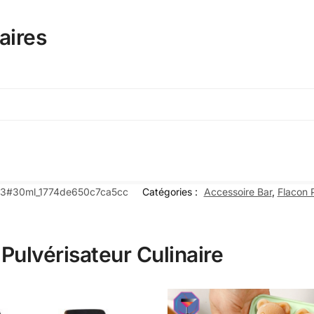
aires
73#30ml_1774de650c7ca5cc
Catégories :
Accessoire Bar
,
Flacon 
 Pulvérisateur Culinaire