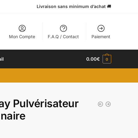
Livraison sans minimum d’achat
🚚
Mon Compte
F.A.Q / Contact
Paiement
il
0.00
€
0
ay Pulvérisateur
inaire