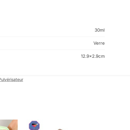
30ml
Verre
12.9×2.9cm
Pulvérisateur