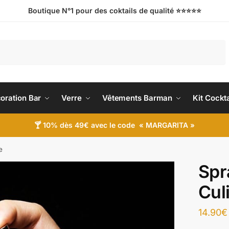
Boutique N°1 pour des coktails de qualité ⭐️⭐️⭐️⭐️⭐️
oration Bar
Verre
Vêtements Barman
Kit Cockta
🍸 10% dès 49€ avec le code « MARGARITA »
e
Spr
Cul
14.90
€