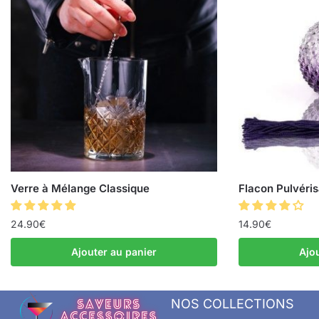
Verre à Mélange Classique
Flacon Pulvéri
24.90
€
14.90
€
Ajouter au panier
Ajo
NOS COLLECTIONS