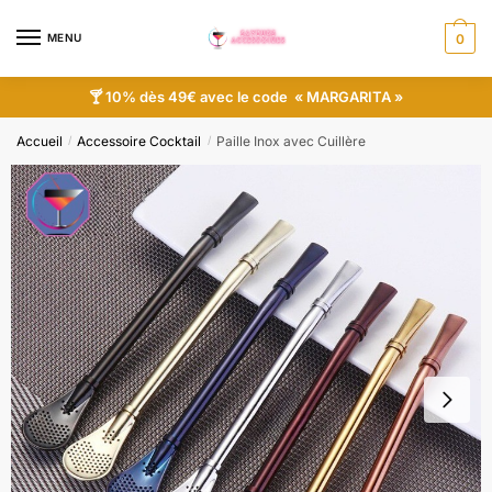
MENU
0
🍸 10% dès 49€ avec le code « MARGARITA »
Accueil
Accessoire Cocktail
Paille Inox avec Cuillère
/
/