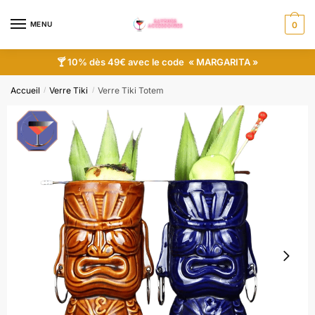
MENU
0
🍸 10% dès 49€ avec le code « MARGARITA »
Accueil
Verre Tiki
Verre Tiki Totem
/
/