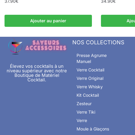
37.90
€
34.90
€
Ajouter au panier
Ajo
NOS COLLECTIONS
Presse Agrume
Manuel
Élevez vos cocktails à un
Verre Cocktail
niveau supérieur avec notre
Boutique de Matériel
Verre Original
Cocktail.
Verre Whisky
Kit Cocktail
Zesteur
Verre Tiki
Verre
Moule à Glaçons