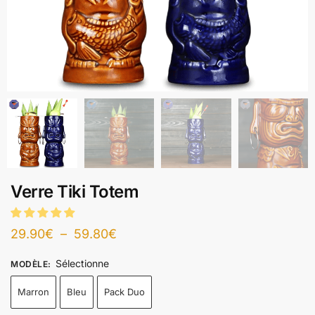
Verre Tiki Totem
29.90
€
–
59.80
€
Sélectionne
MODÈLE
:
Marron
Bleu
Pack Duo