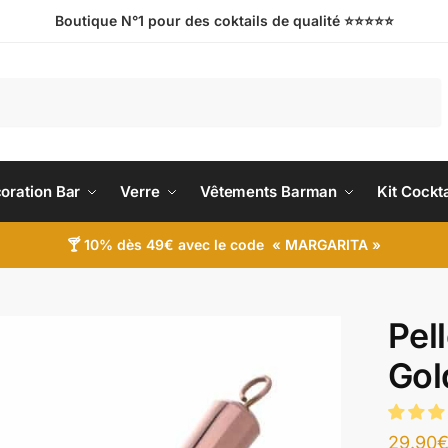
Boutique N°1 pour des coktails de qualité ⭐️⭐️⭐️⭐️⭐️
oration Bar
Verre
Vêtements Barman
Kit Cockta
🍸 10% dès 49€ avec le code « MARGARITA »
Pel
Gol
29.90