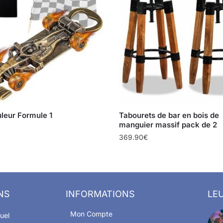
leur Formule 1
Tabourets de bar en bois de
manguier massif pack de 2
369.90
€
NS
INFORMATIONS
LEU
Mon Compte
uel