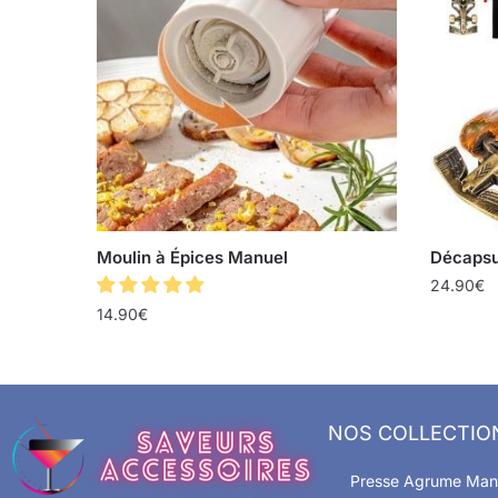
Moulin à Épices Manuel
Décapsu
24.90
€
14.90
€
NOS COLLECTIO
Presse Agrume Man