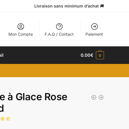
Livraison sans minimum d’achat
🚚
Mon Compte
F.A.Q / Contact
Paiement
il
0.00
€
0
le à Glace Rose
d
€